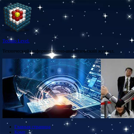
Перейти
к
содержимому
Techno Level.
Технический информационно-аналитический журнал.
Главная страница
Комп