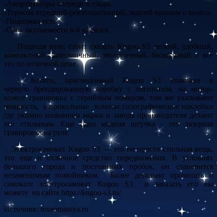
-Амортизаторы спереди и сзади.
-Тормоза передний-рекуперативный, задний-крылом о колесо.
-Подножка есть
-Срок окупаемости 6-8 месяцев.
Подводя итог, стоит сказать Kugoo S3 легкий, удобный,
компактный, экономичный, экологичный, бесшумный и все
это по отличной цене.
Кстати, оригинальный Kugoo S3 упакован в
черную брендированную коробку с логотипом, на мотор-
колесе гравировка с серийным номером, там же указывают
мощность, а прикольные золотые голографические наклейки
где указано названием марки и завода производителя делают
его стильным. Еще одна модная штучка - это лазерная
гравировка на руле.
Электросамокат Kugоo S3 — это не просто стильная вещь,
это еще и отличное средство передвижения. В условиях
большого города и постоянных пробок, он становится
незаменимым помойником. Более детально прочитать о
самокате электросамокат Kugoо S3 и заказать его вы
можете на сайте https://kugoo-s3.ru/.
Источник: texnomaniya.ru