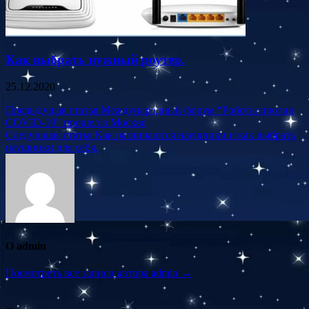
Как выбрать нужный роутер.
25.12.2020
Навигация
Предыдущая статья
Международный форум “Роботы против
COVID-19” прошел в Москве
по
Следующая статья
Как различаются наушники и как выбрать
записям
наушники для себя.
О admin
Посмотреть все записи автора admin →