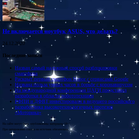
Не включается ноутбук ASUS, что делать?
24.12.2020
Последние записи
Назван самый надежный способ разблокировки
смартфона
Раскрыт первый смартфон Honor с сервисами Google
Названа польза умных часов в борьбе с коронавирусом
На международной конференции ЦАГИ представил
разработки в области робототехники
РФПИ и ДФВТ инвестировали в ведущего российского
разработчика высокотехнологичных протезов
«Моторика»
На сайте могут быть опубликованы материалы 18+!
При цитировании ссылка на источник обязательна.