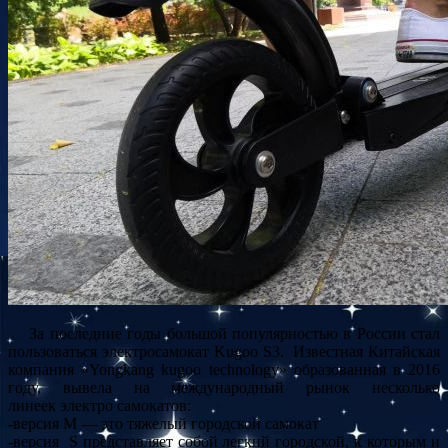
За последние годы большой популярностью в России стал
пользоваться электросамокат Kugoo S3. Известная Китайская
компания «Yongkang kugoo technology» образованная в 2016
году, вывела на международный рынок несколько
линеек электро самокатов:
-версия М — это тяжелый
городской самокат
-версия S представляет собой легкий городской, к которым и