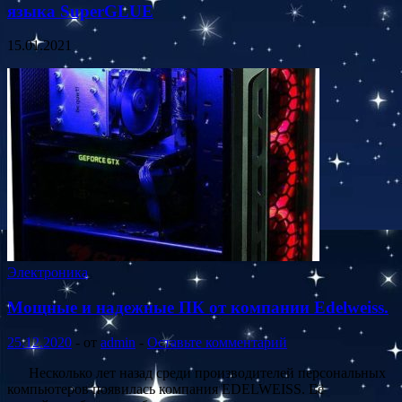
языка SuperGLUE
15.01.2021
Электроника
Мощные и надежные ПК от компании Edelweiss.
25.12.2020
-
от
admin
-
Оставьте комментарий
Несколько лет назад среди производителей персональных
компьютеров появилась компания EDELWEISS. Её