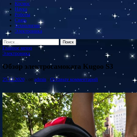
Космос
Наука
Роботы
Связь
Технологии
Электроника
Найти:
Главное меню
Электроника
Обзор электросамоката Kugoo S3
25.12.2020
-
от
admin
-
Оставьте комментарий