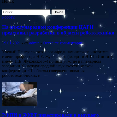
Поиск
Найти:
Роботы
На международной конференции ЦАГИ
представил разработки в области робототехники
19.01.2021
-
от
admin
-
Оставьте комментарий
Ученый Центрального аэрогидродинамического института
имени профессора Н.Е. Жуковского (входит в НИЦ «Институт
имени Н.Е. Жуковского») принял участие в пленарном
заседании XI международной научно-технической
конференции «Проблемы совершенствования
робототехнических и
РФПИ и ДФВТ инвестировали в ведущего