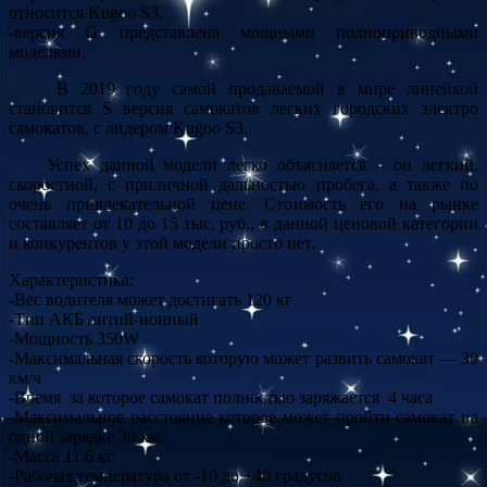
относится Kugoo S3.
-версия G представлена мощными полноприводными
моделями.
В 2019 году самой продаваемой в мире линейкой
становится S версия самокатов легких городских электро
самокатов, с лидером Kugoo S3.
Успех данной модели легко объясняется – он легкий,
скоростной, с приличной дальностью пробега, а также по
очень привлекательной цене. Стоимость его на рынке
составляет от 10 до 15 тыс. руб., в данной ценовой категории
и конкурентов у этой модели просто нет.
Характеристика:
-Вес водителя может достигать 120 кг
-Тип АКБ литий-ионный
-Мощность 350W
-Максимальная скорость которую может развить самокат — 30
км/ч
-Время за которое самокат полностью заряжается 4 часа
-Максимальное расстояние которое может пройти самокат на
одной зарядке 30 км.
-Масса 11.6 кг.
-Рабочая температура от -10 до +40 градусов