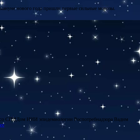
накануне нового года пришли первые сильные морозы.
е со СПИДом НИИ эпидемиологии Роспотребнадзора Вадим
ее