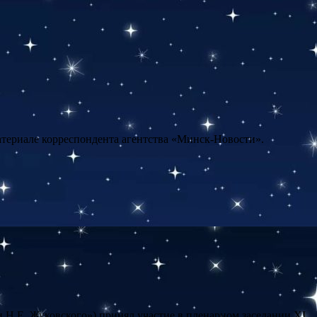
атериале корреспондента агентства «Минск-Новости».
Н.Е. Жуковского») принял участие в пленарном заседании XI