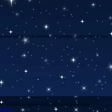
протяжении 10 дней, начиная с 19 декабря, пройдут магнитные
исследованиях коронавируса. На самом деле в науке
робнее