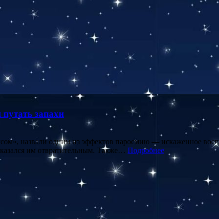
 путать запахи
м», назвали одним из эффектов паросмию — искаженное восприя
, казался им отвратительным. Также…
Подробнее