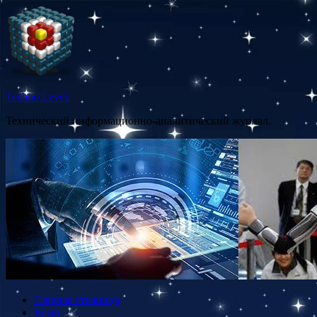
Перейти
к
содержимому
Techno Level.
Технический информационно-аналитический журнал.
Главная страница
Комп