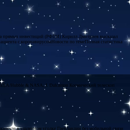
онда прямых инвестиций (РФПИ) Кирилл Дмитриев высказал
 пациента с коронавирусомНовости по темеПолная статистика
 ESA/Hubble & NASA, J. Dalcanton Космический телескоп
капсуле в удаленном уголке Гренландии без мобильной связи