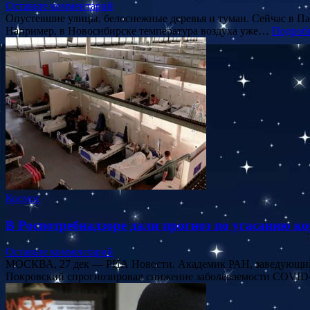
Оставьте комментарий
Опустевшие улицы, белоснежные деревья и туман. Сейчас в Па
Например, в Новосибирске температура воздуха уже…
Подроб
Космос
В Роспотребнадзоре дали прогноз по угасанию к
Оставьте комментарий
МОСКВА, 27 дек — РИА Новости. Академик РАН, заведующий 
Покровский спрогнозировал снижение заболеваемости COVID-