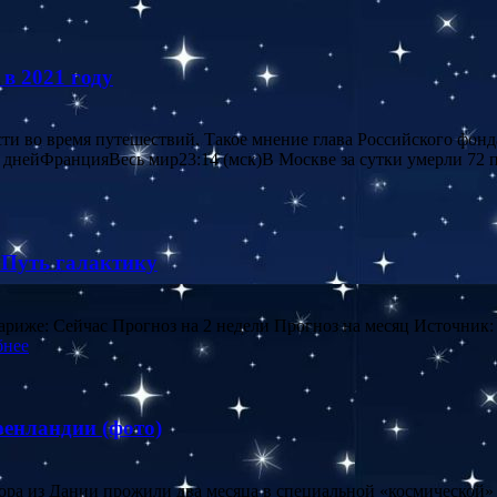
в 2021 году
ости во время путешествий. Такое мнение глава Российского ф
90 днейФранцияВесь мир23:14 (мск)В Москве за сутки умерли 72
Путь галактику
Париже: Сейчас Прогноз на 2 недели Прогноз на месяц Источник:
бнее
ренландии (фото)
тора из Дании прожили два месяца в специальной «космической» 