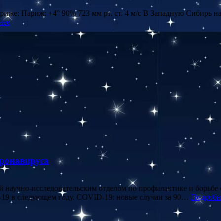
риже: Париж: +4° 90% 723 мм рт. ст. 4 м/с В Западную Сибирь 
нее
оронавируса
научно-исследовательским отделом по профилактике и борьб
19 в следующем году. COVID-19: новые случаи за 90…
Подробн