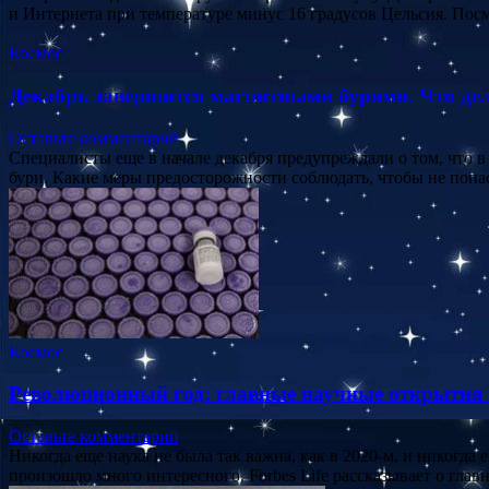
и Интернета при температуре минус 16 градусов Цельсия. По
Космос
Декабрь завершится магнитными бурями. Что де
Оставьте комментарий
Специалисты еще в начале декабря предупреждали о том, что в
бури. Какие меры предосторожности соблюдать, чтобы не поп
Космос
Революционный год: главные научные открытия 
Оставьте комментарий
Никогда еще наука не была так важна, как в 2020-м, и никогд
произошло много интересного. Forbes Life рассказывает о гла