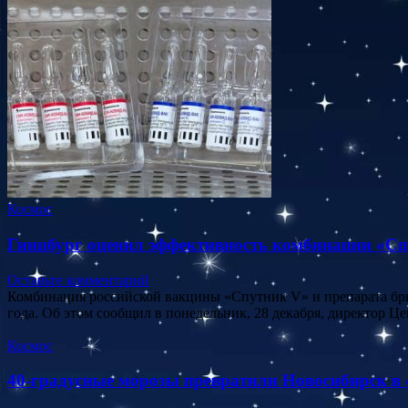
Космос
Гинцбург оценил эффективность комбинации «Спу
Оставьте комментарий
Комбинация российской вакцины «Спутник V» и препарата бри
года. Об этом сообщил в понедельник, 28 декабря, директор 
Космос
40-градусные морозы превратили Новосибирск в 