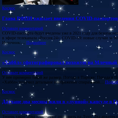
Космос
Глава РФПИ ожидает введения COVID-паспортов 
Оставьте комментарий
COVID-паспорта будут введены уже в 2021 году для безопасн
в эфире телеканала «Россия 24». COVID-19: новые случаи за 
Источник:…
Подробнее
Космос
«Хаббл» сфотографировал похожую на Млечный 
Оставьте комментарий
У нее примерно такой же размер. Погода в Париже: Погода в 
«Хаббл» получил детальное изображение спиральной…
Подро
Космос
Датчане два месяца жили в «лунной» капсуле в Г
Оставьте комментарий
Теперь такие дома планируют отправить на Луну. Два архитек