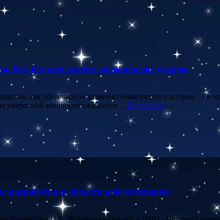
я. Кто больше других окажется под ударом
советов, как уберечься от влияния геомагнитного шторма — в м
уря умеренной мощности ожидается…
Подробнее
 разработки в области робототехники
и профессора Н.Е. Жуковского (входит в НИЦ «Институт имени 