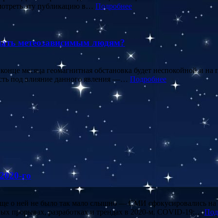
смотреть эту публикацию в…
Подробнее
лать метеозависимым людям?
 конце месяца геомагнитная обстановка будет неспокойной и на 
асть под влияние данного явления —…
Подробнее
2020-го
а еще о ней не было так мало слышно — СМИ сфокусировались на 
вных прорывах, разработках и трендах в 2020-м. COVID-19:…
Под