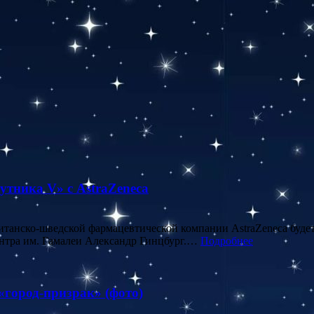
тника V» с AstraZeneca
танско-шведской фармацевтической компании AstraZeneca будет
Центра им. Гамалеи Александр Гинцбург.…
Подробнее
«город-призрак» (фото)